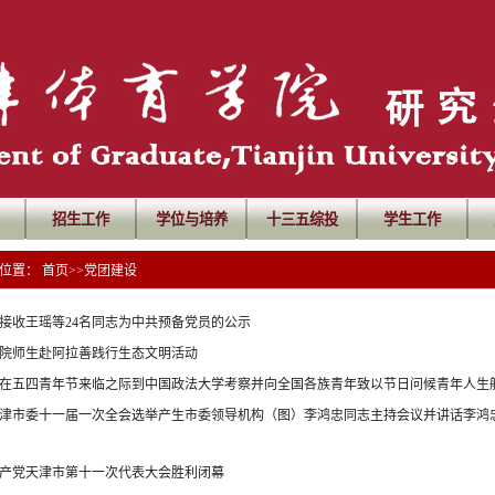
招生工作
学位与培养
十三五综投
学生工作
前位置：
首页
>>
党团建设
接收王瑶等24名同志为中共预备党员的公示
院师生赴阿拉善践行生态文明活动
在五四青年节来临之际到中国政法大学考察并向全国各族青年致以节日问候青年人生
津市委十一届一次全会选举产生市委领导机构（图）李鸿忠同志主持会议并讲话李鸿
产党天津市第十一次代表大会胜利闭幕