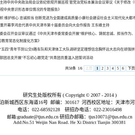
主持中共中央政治局会议依纪依规开展巡视 管党治党标本兼治会议审议《关于修改
视中央意识形态单位情况的专题报告》
帜 维护核心 忠诚担当 创新竞进为全面建成高质量小康社会建设社会主义现代化大都
重开幕李鸿忠代表中共天津市第十届委员会向大会作报告 王东峰主持
委会召开会议审议通过《中共天津市委常委会开展“维护核心、铸就忠诚、担当作为、
习教育常态化制度化方案》
“五四”青年节到公交8路车队和天津体工大队调研坚定理想信念胸怀远大志向在顽强
部团总支开展“不忘初心跟党走”共青团员重温入团誓词活动
共58条
1/6
上页
1
2
3
4
5
6
下页
研究生处版权所有 ( Copyright © 2007 - 2014 )
城西区东海道16号 邮编：301617 河西校区地址：天津市河西
电话：022-68592128 研招办电话：022-
23016498
graduate@tjus.edu.cn 研招办邮箱：tjus10071@tjus.edu.cn
邮箱:
Add:No.51 Weijin Nan Road. He Xi District Tianjin 300381