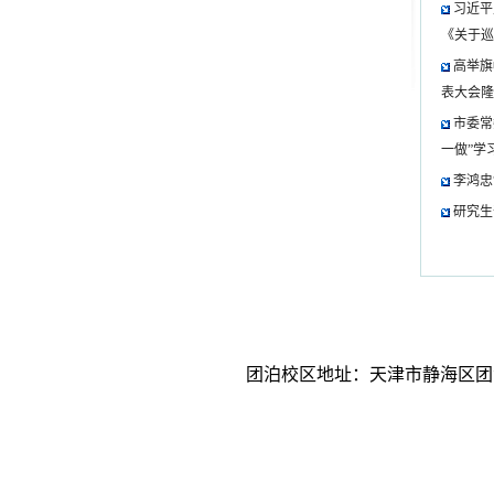
习近平
《关于巡
高举旗
表大会隆
市委常
一做”学
李鸿忠
研究生
团泊校区地址：天津市静海区团泊新