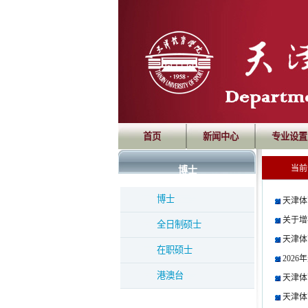
首页
新闻中心
专业设置
当
博士
博士
天津体
关于增
全日制硕士
天津体
在职硕士
202
港澳台
天津体
天津体